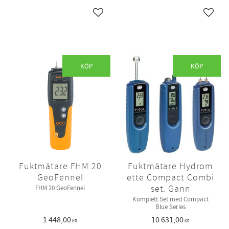
Lägg till i favoriter
Lägg ti
KÖP
KÖP
Fuktmätare FHM 20
Fuktmätare Hydrom
GeoFennel
ette Compact Combi
set. Gann
FHM 20 GeoFennel
Komplett Set med Compact
Blue Series
1 448,00
10 631,00
KR
KR