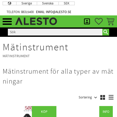
Sverige
Svenska
SEK
Meny
TELEFON:
0
8315400
EMAIL: INFO@ALESTO.SE
FAVORIT
KUND
Mätinstrument
MÄTINSTRUMENT
Mätinstrument för alla typer av mät
ningar
Välj sortering
V
KÖP
INFO