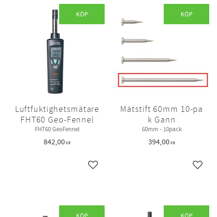
KÖP
KÖP
Luftfuktighetsmätare
Mätstift 60mm 10-pa
FHT60 Geo-Fennel
k Gann
FHT60 GeoFennel
60mm - 10pack
842,00
394,00
KR
KR
Lägg till i favoriter
Lägg ti
KÖP
KÖP