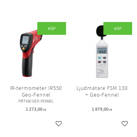
KÖP
KÖP
IR-termometer IR550
Ljudmätare FSM 130
Geo-Fennel
+ Geo-Fennel
FIRT550 GEO-FENNEL
1 273,00
1 879,00
KR
KR
Lägg till i favoriter
Lägg ti