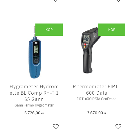
Lägg till i favoriter
Lägg ti
KÖP
KÖP
Hygrometer Hydrom
IR-termometer FIRT 1
ette BL Comp RH-T 1
600 Data
65 Gann
FIRT 1600 DATA GeoFennel
Gann Termo Hygrometer
6 726,00
3 670,00
KR
KR
Lägg till i favoriter
Lägg ti