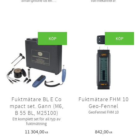
Smartphone till en
värmekamera!
termografikamera!
KÖP
KÖP
Fuktmätare BL E Co
Fuktmätare FHM 10
mpact set. Gann (M6,
Geo-Fennel
B 55 BL, M25100)
GeoFennel FHM 10
Ett komplett set för all typ av
fuktmätning
11 304,00
842,00
KR
KR