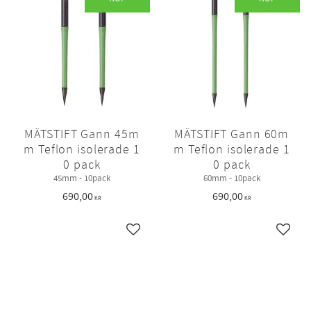
MÄTSTIFT Gann 45m
MÄTSTIFT Gann 60m
m Teflon isolerade 1
m Teflon isolerade 1
0 pack
0 pack
45mm - 10pack
60mm - 10pack
690,00
690,00
KR
KR
Lägg till i favoriter
Lägg ti