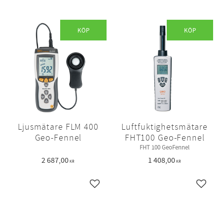
KÖP
KÖP
Ljusmätare FLM 400
Luftfuktighetsmätare
Geo-Fennel
FHT100 Geo-Fennel
FHT 100 GeoFennel
2 687,00
1 408,00
KR
KR
Lägg till i favoriter
Lägg ti