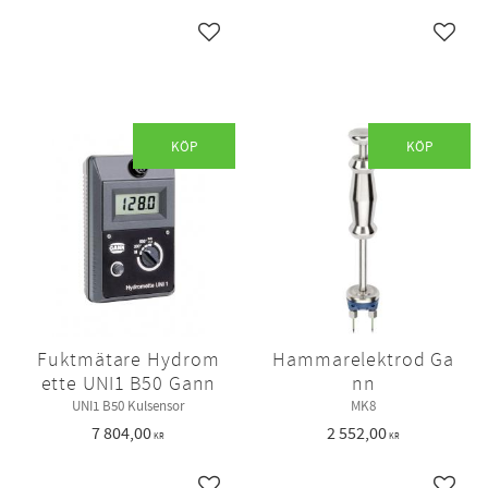
Lägg till i favoriter
Lägg ti
KÖP
KÖP
Fuktmätare Hydrom
Hammarelektrod Ga
ette UNI1 B50 Gann
nn
UNI1 B50 Kulsensor
MK8
7 804,00
2 552,00
KR
KR