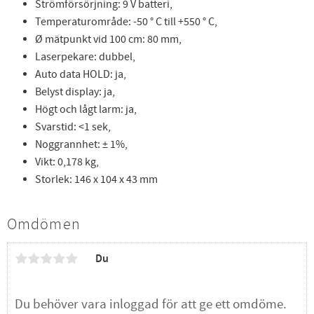
Strömförsörjning: 9 V batteri,
Temperaturområde: -50 ° C till +550 ° C,
Ø mätpunkt vid 100 cm: 80 mm,
Laserpekare: dubbel,
Auto data HOLD: ja,
Belyst display: ja,
Högt och lågt larm: ja,
Svarstid: <1 sek,
Noggrannhet: ± 1%,
Vikt: 0,178 kg,
Storlek: 146 x 104 x 43 mm
Omdömen
Du