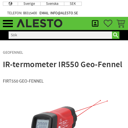
Sverige
Svenska
SEK
Meny
TELEFON:
0
8315400
EMAIL: INFO@ALESTO.SE
FAVORIT
KUND
GEOFENNEL
IR-termometer IR550 Geo-Fennel
FIRT550 GEO-FENNEL