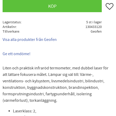
Lägg ti
KÖP
Lagerstatus
5 st i lager
Artikelnr
130433120
Tillverkare
Geofen
Visa alla produkter från Geofen
Ge ett omdöme!
Liten och praktisk infraröd termometer, med dubbel laser för
att lättare fokusera målet. Lämpar sig väl till: Värme-,
ventilations- och kylsystem, livsmedelsindustri, bilindustri,
konstruktion, byggnadskonstruktion, brandinspektion,
formsprutningsindustri, fartygsunderhåll, isolering
(värmeförlust), torkanläggning.
Laserklass: 2,