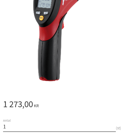
1 273,00
KR
Antal
st