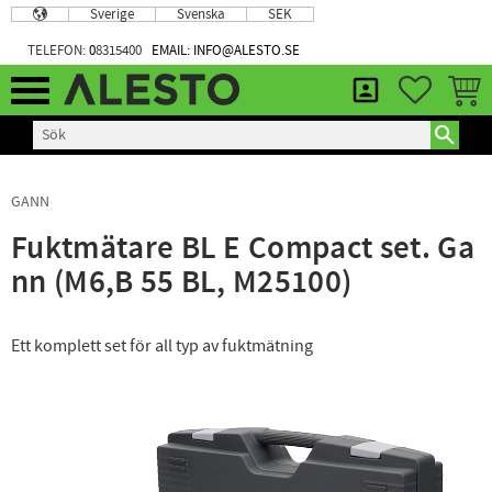
Sverige
Svenska
SEK
Meny
TELEFON:
0
8315400
EMAIL: INFO@ALESTO.SE
FAVORIT
KUND
GANN
Fuktmätare BL E Compact set. Ga
nn (M6,B 55 BL, M25100)
Ett komplett set för all typ av fuktmätning