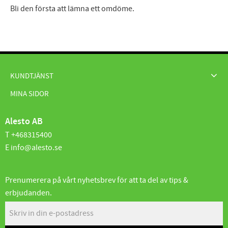
Bli den första att lämna ett omdöme.
KUNDTJÄNST
MINA SIDOR
Alesto AB
T +468315400
E info@alesto.se
Prenumerera på vårt nyhetsbrev för att ta del av tips &
erbjudanden.