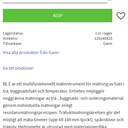
Lägg ti
KÖP
Lagerstatus
1 st i lager
Artikelnr
120140420
Tillverkare
Gann
Visa alla produkter från Gann
Ge ett omdöme!
BL E är ett multifunktionellt mätinstrument för mätning av fukt i
trä, byggnadsfukt och temperatur. Enheten möjliggör
noggranna mätningar av trä-, byggnads- och isoleringsmaterial
genom individuella mätningar enligt
resistansmätningsprincipen. Träfuktmätningskretsen gör det
möjligt att mäta timmer (upp till 180 mm tjockt), spånskivor och
trägolv. Hydromette är utrustad med materialspecifika