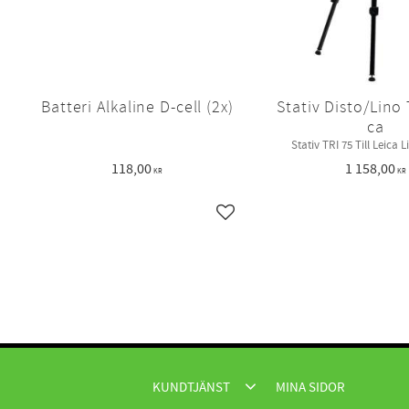
Batteri Alkaline D-cell (2x)
Stativ Disto/Lino 
ca
Stativ TRI 75 Till Leica 
118,00
1 158,00
KR
KR
Lägg till i favoriter
KUNDTJÄNST
MINA SIDOR