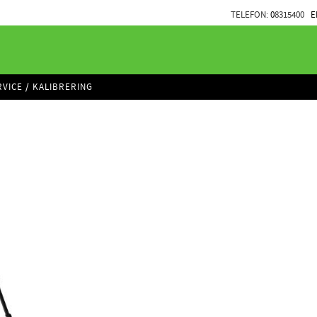
TELEFON:
0
8315400
E
RVICE / KALIBRERING