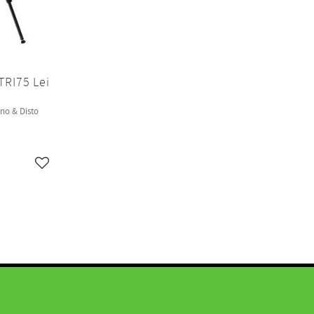
TRI75 Lei
Lino & Disto
Lägg till i favoriter