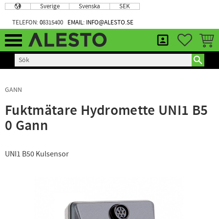
Sverige
Svenska
SEK
Meny
TELEFON:
0
8315400
EMAIL: INFO@ALESTO.SE
FAVORIT
KUND
GANN
Fuktmätare Hydromette UNI1 B5
0 Gann
UNI1 B50 Kulsensor