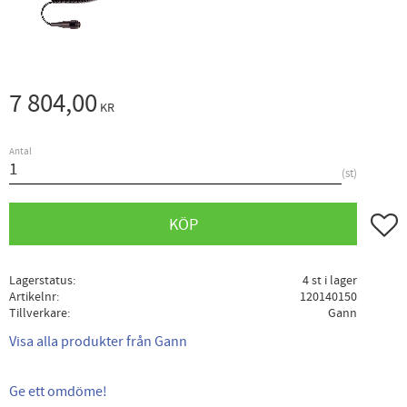
7 804,00
KR
Antal
st
Lägg ti
KÖP
Lagerstatus
4 st i lager
Artikelnr
120140150
Tillverkare
Gann
Visa alla produkter från Gann
Ge ett omdöme!