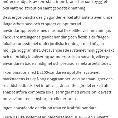
möter de höga krav som ställs inom branscher som bygg, el-
och vattendistribution samt geodetisk mätning.
Dess ergonomiska design gör den enkel att hantera även under
långa arbetspass och erbjuder en optimerad
användarupplevelse med maximal flexibilitet vid inmätningar.
Tack vare intelligent signalbehandling och flexibla driftlägen
lokaliserar systemet underjordiska ledningar med högsta
möjliga noggrannhet. Det avancerade systemet möjliggör exakt
och tillförlitlig lokalisering av underjordiska nätverk, vilket ger
användaren både smidighet och precision i hela arbetsflödet.
I kombination med DE100-sändaren uppfyller systemet
marknadens krav på hög noggrannhet, användarvänlighet och
realtidsfeedback. Det intuitiva gränssnittet gör det enkelt att
snabbt utföra komplexa lokaliseringar med precision, oavsett
om användaren är nybörjare eller erfaren.
Ingen enastående detektion utan en kraftfull sändare
Leica DT100-systemet är integrerat med DE100 – en 10-watts