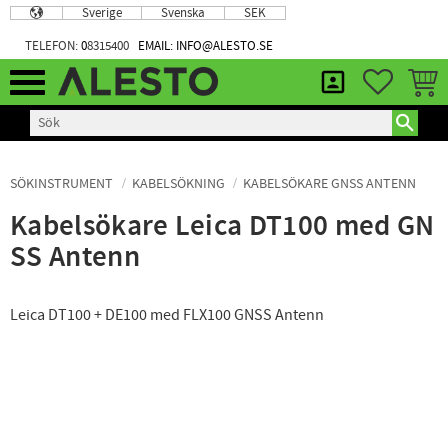
Sverige
Svenska
SEK
Meny
TELEFON:
0
8315400
EMAIL: INFO@ALESTO.SE
FAVORIT
KUND
SÖKINSTRUMENT
KABELSÖKNING
KABELSÖKARE GNSS ANTENN
Kabelsökare Leica DT100 med GN
SS Antenn
Leica DT100 + DE100 med FLX100 GNSS Antenn