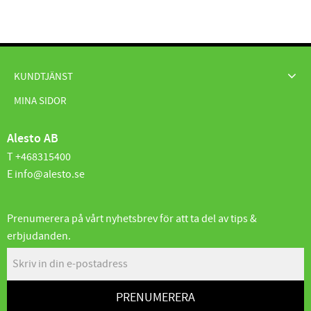
KUNDTJÄNST
MINA SIDOR
Alesto AB
T +468315400
E info@alesto.se
Prenumerera på vårt nyhetsbrev för att ta del av tips &
erbjudanden.
PRENUMERERA