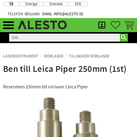
Sverige
Svenska
SEK
Meny
TELEFON:
0
8315400
EMAIL: INFO@ALESTO.SE
FAVORIT
KUND
LASERINSTRUMENT
RÖRLASER
TILLBEHÖR RÖRLASER
Ben till Leica Piper 250mm (1st)
Reservben 250mm till rörlaser Leica Piper