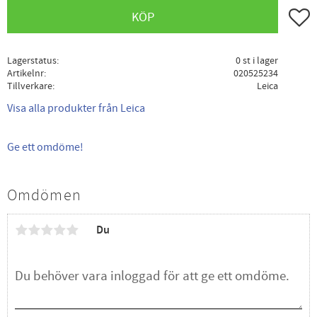
Lägg ti
KÖP
Lagerstatus
0 st i lager
Artikelnr
020525234
Tillverkare
Leica
Visa alla produkter från Leica
Ge ett omdöme!
Omdömen
Du