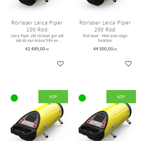
Rörlaser Leica Piper
Rörlaser Leica Piper
100 Röd
200 Röd
Leica Piper 100 rörlaser gör allt
Röd laser - Med auto-align
det du kan kräva från en
funktion
rörlaser och är den enda på
42 489,00
44 500,00
marknaden som passar i ett
KR
KR
100mm rör
Lägg till i favoriter
Lägg ti
KÖP
KÖP