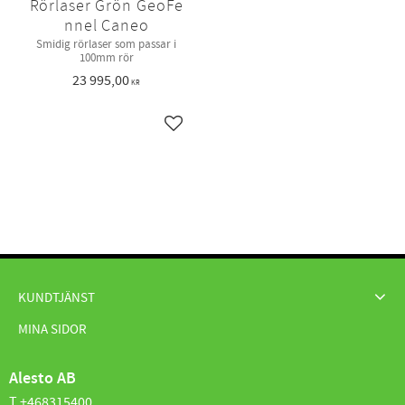
Rörlaser Grön GeoFe
nnel Caneo
Smidig rörlaser som passar i
100mm rör
23 995,00
KR
Lägg till i favoriter
KUNDTJÄNST
MINA SIDOR
Alesto AB
T +468315400