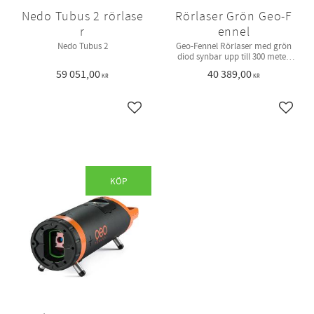
Nedo Tubus 2 rörlase
Rörlaser Grön Geo-F
r
ennel
Nedo Tubus 2
Geo-Fennel Rörlaser med grön
diod synbar upp till 300 meter.
Stor och tydlig display. -20% till
59 051,00
40 389,00
+30% arbetsområde. Levereras i
KR
KR
hård väska med fjärrkontroll, 5x
ben set (200, 250, 300, 400 & 500),
NiMh batterier, laddare,
Lägg till i favoriter
Lägg ti
batterihållare för alkaliska
batterier samt 2 måltavlor (150-
330 & 400-500).
KÖP