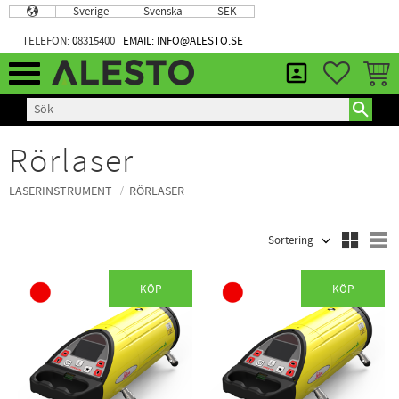
Sverige
Svenska
SEK
Meny
TELEFON:
0
8315400
EMAIL: INFO@ALESTO.SE
FAVORIT
KUND
Rörlaser
LASERINSTRUMENT
RÖRLASER
Välj sortering
V
KÖP
KÖP