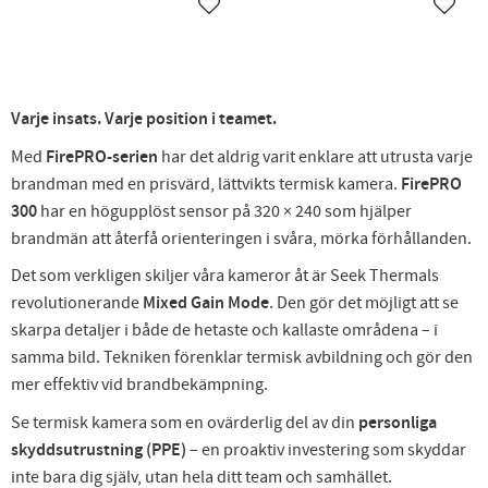
Lägg till i favoriter
Lägg ti
Varje insats. Varje position i teamet.
Med
FirePRO-serien
har det aldrig varit enklare att utrusta varje
brandman med en prisvärd, lättvikts termisk kamera.
FirePRO
300
har en högupplöst sensor på 320 × 240 som hjälper
brandmän att återfå orienteringen i svåra, mörka förhållanden.
Det som verkligen skiljer våra kameror åt är Seek Thermals
revolutionerande
Mixed Gain Mode
. Den gör det möjligt att se
skarpa detaljer i både de hetaste och kallaste områdena – i
samma bild. Tekniken förenklar termisk avbildning och gör den
mer effektiv vid brandbekämpning.
Se termisk kamera som en ovärderlig del av din
personliga
skyddsutrustning (PPE)
– en proaktiv investering som skyddar
inte bara dig själv, utan hela ditt team och samhället.