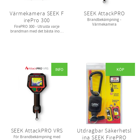
Värmekamera SEEK F
SEEK AttackPRO
irePro 300
Brandbekämpning -
Värmekamera
FirePRO 300 - Utrusta varje
brandman med det bästa inom
personlig termografi för
optimal visualisering och
säkerhet.
INFO
KÖP
SEEK AttackPRO VRS
Utdragbar Säkerhetsl
ina SEEK FirePRO
För Brandbekämpning med