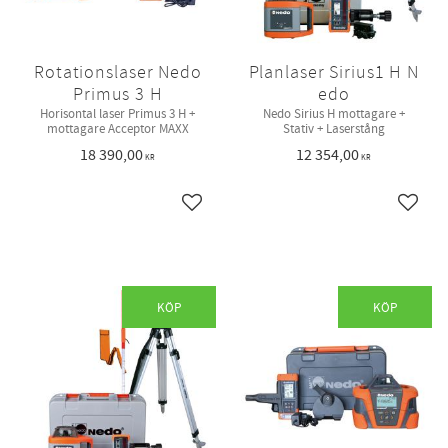
Rotationslaser Nedo
Planlaser Sirius1 H N
Primus 3 H
edo
Horisontal laser Primus 3 H +
Nedo Sirius H mottagare +
mottagare Acceptor MAXX
Stativ + Laserstång
18 390,00
12 354,00
KR
KR
Lägg till i favoriter
Lägg ti
KÖP
KÖP