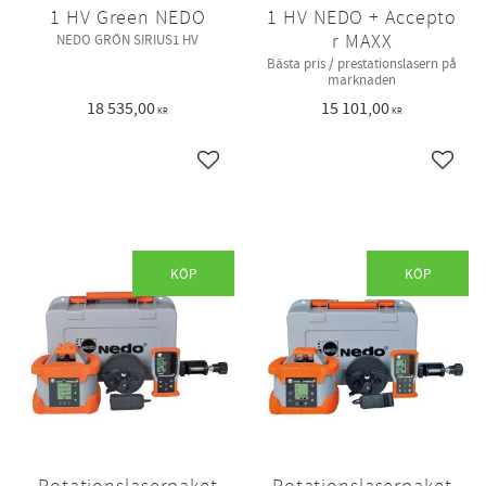
1 HV Green NEDO
1 HV NEDO + Accepto
r MAXX
NEDO GRÖN SIRIUS1 HV
Bästa pris / prestationslasern på
marknaden
18 535,00
15 101,00
KR
KR
Lägg till i favoriter
Lägg ti
KÖP
KÖP
Rotationslaserpaket
Rotationslaserpaket