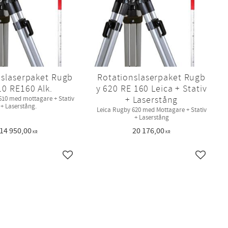
nslaserpaket Rugb
Rotationslaserpaket Rugb
10 RE160 Alk.
y 620 RE 160 Leica + Stativ
+ Laserstång
610 med mottagare + Stativ
+ Laserstång.
Leica Rugby 620 med Mottagare + Stativ
+ Laserstång
14 950,00
20 176,00
KR
KR
Lägg till i favoriter
Lägg till