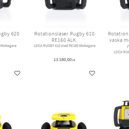
ugby 620
Rotationslaser Rugby 610
Rotation
RE160 ALK.
väska m
 Mottagare
LEICA RUGBY 610 med RE160 Mottagare
LEICA RU
13 180,00
R
KR
Lägg till i favoriter
Lägg till i favoriter