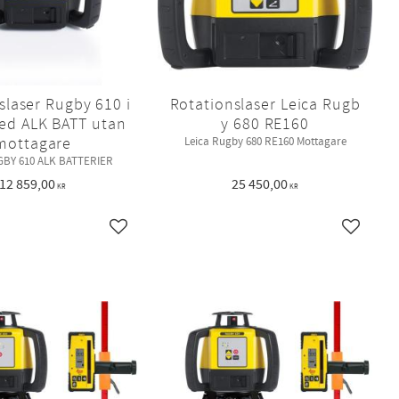
slaser Rugby 610 i
Rotationslaser Leica Rugb
ed ALK BATT utan
y 680 RE160
mottagare
Leica Rugby 680 RE160 Mottagare
GBY 610 ALK BATTERIER
12 859,00
25 450,00
KR
KR
Lägg till i favoriter
Lägg till