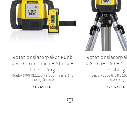
Rotationslaserpaket Rugb
Rotationslaserpa
y 640 Grön Leica + Stativ +
y 640 RE 160 + Sta
Laserstång
erstång
Rugby 640G RE120G + stativ + laserstång
Leica Rugby 640 RE 160 
- med grön laser.
laserstång
21 745,00
22 963,00
KR
K
Lägg till i favoriter