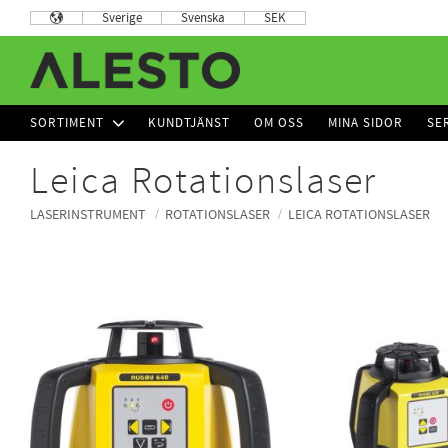
Sverige
Svenska
SEK
SORTIMENT
KUNDTJÄNST
OM OSS
MINA SIDOR
SE
Leica Rotationslaser
LASERINSTRUMENT
ROTATIONSLASER
LEICA ROTATIONSLASER