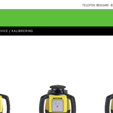
TELEFON:
0
8315400
E
RVICE / KALIBRERING