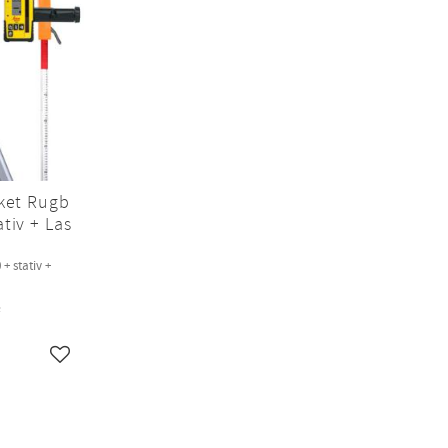
ket Rugb
tiv + Las
+ stativ +
R
Lägg till i favoriter