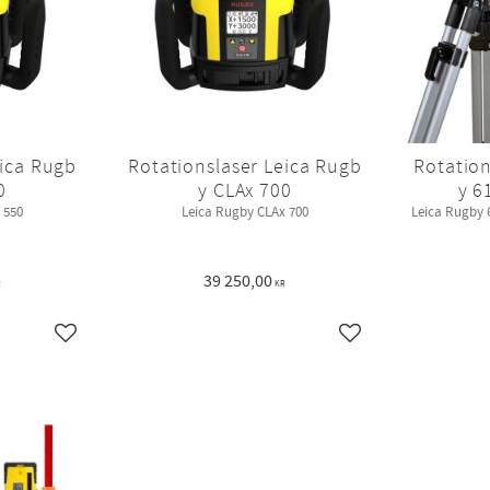
eica Rugb
Rotationslaser Leica Rugb
Rotatio
0
y CLAx 700
y 6
 550
Leica Rugby CLAx 700
Leica Rugby 
39 250,00
R
KR
Lägg till i favoriter
Lägg till i favoriter