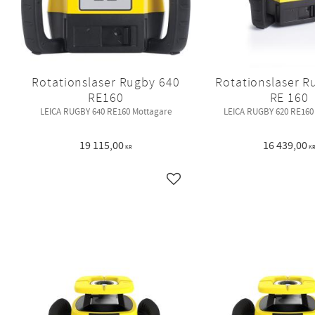
Rotationslaser Rugby 640
Rotationslaser R
RE160
RE 160
LEICA RUGBY 640 RE160 Mottagare
LEICA RUGBY 620 RE160
19 115,00
16 439,00
KR
K
Lägg till i favoriter