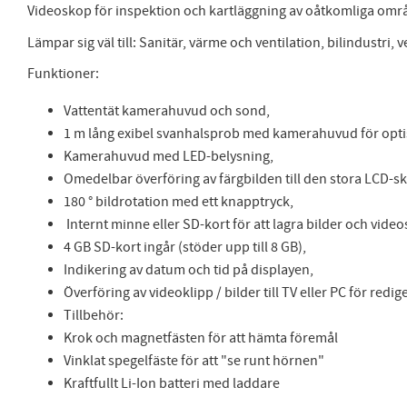
Videoskop för inspektion och kartläggning av oåtkomliga om
Lämpar sig väl till: Sanitär, värme och ventilation, bilindustri,
Funktioner:
Vattentät kamerahuvud och sond,
1 m lång exibel svanhalsprob med kamerahuvud för opt
Kamerahuvud med LED-belysning,
Omedelbar överföring av färgbilden till den stora LCD-
180 ° bildrotation med ett knapptryck,
Internt minne eller SD-kort för att lagra bilder och vide
4 GB SD-kort ingår (stöder upp till 8 GB),
Indikering av datum och tid på displayen,
Överföring av videoklipp / bilder till TV eller PC för red
Tillbehör:
Krok och magnetfästen för att hämta föremål
Vinklat spegelfäste för att "se runt hörnen"
Kraftfullt Li-Ion batteri med laddare