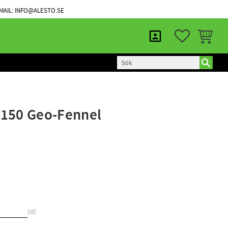
KUNDTJÄNST
MINA SIDOR
MAIL: INFO@ALESTO.SE
FAVORITER
KUNDVAG
150 Geo-Fennel
st