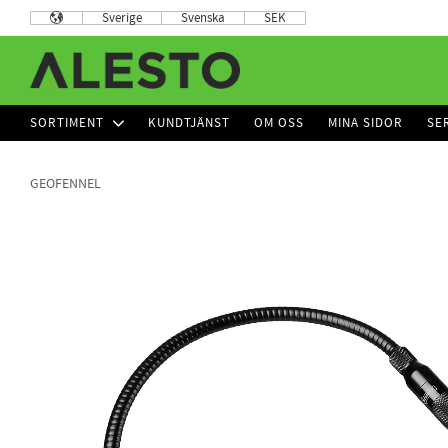
Sverige
Svenska
SEK
SORTIMENT
KUNDTJÄNST
OM OSS
MINA SIDOR
SE
GEOFENNEL