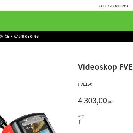
TELEFON:
0
8315400
E
RVICE / KALIBRERING
Videoskop FVE
FVE150
4 303,00
KR
Antal