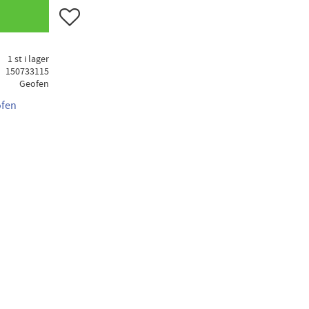
Lägg till i favoriter
1 st i lager
150733115
Geofen
ofen