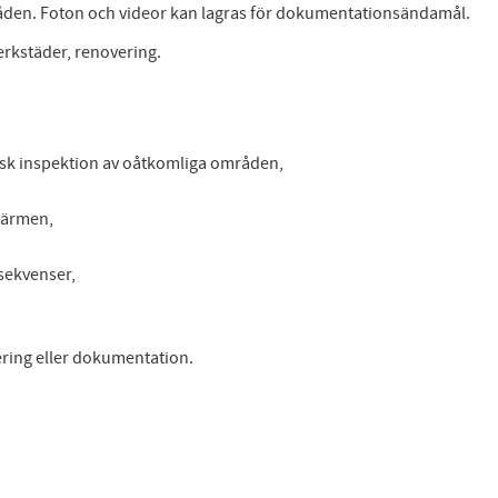
råden. Foton och videor kan lagras för dokumentationsändamål.
 verkstäder, renovering.
isk inspektion av oåtkomliga områden,
skärmen,
osekvenser,
igering eller dokumentation.