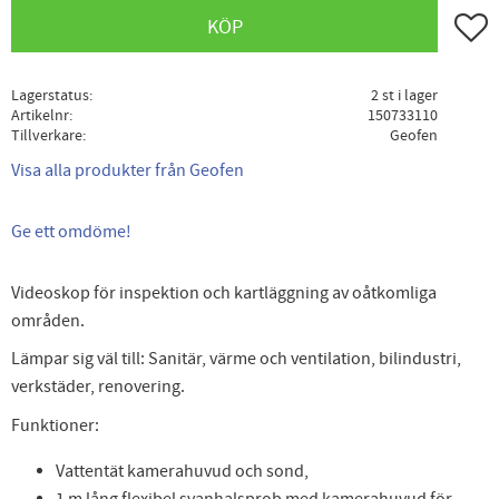
Lägg ti
KÖP
Lagerstatus
2 st i lager
Artikelnr
150733110
Tillverkare
Geofen
Visa alla produkter från Geofen
Ge ett omdöme!
Videoskop för inspektion och kartläggning av oåtkomliga
områden.
Lämpar sig väl till: Sanitär, värme och ventilation, bilindustri,
verkstäder, renovering.
Funktioner:
Vattentät kamerahuvud och sond,
1 m lång flexibel svanhalsprob med kamerahuvud för