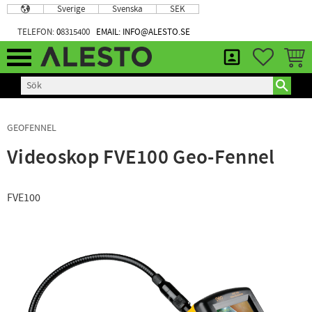
Sverige
Svenska
SEK
Meny
TELEFON:
0
8315400
EMAIL: INFO@ALESTO.SE
FAVORIT
KUND
GEOFENNEL
Videoskop FVE100 Geo-Fennel
FVE100