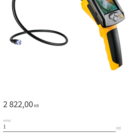
2 822,00
KR
Antal
st