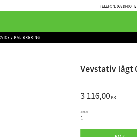
TELEFON:
0
8315400
E
RVICE / KALIBRERING
Vevstativ lågt
3 116,00
KR
Antal
KÖP