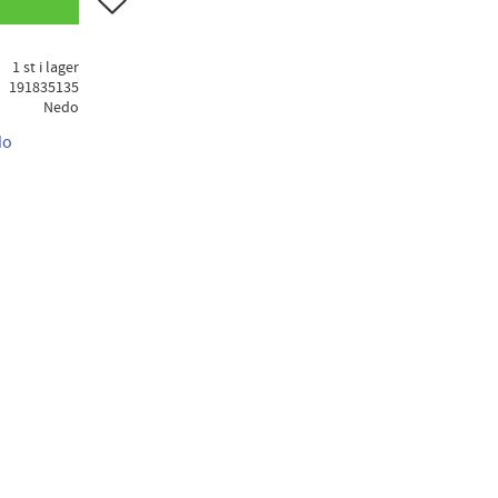
1 st i lager
191835135
Nedo
do