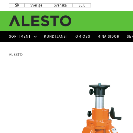
Sverige
Svenska
SEK
SORTIMENT
KUNDTJÄNST
OM OSS
MINA SIDOR
SE
ALESTO