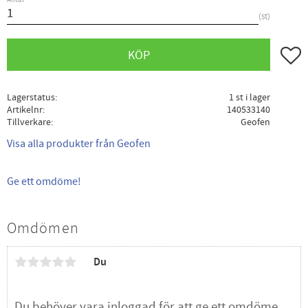
st
Lägg ti
KÖP
Lagerstatus
1 st i lager
Artikelnr
140533140
Tillverkare
Geofen
Visa alla produkter från Geofen
Ge ett omdöme!
Omdömen
Du