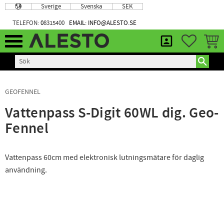
Sverige
Svenska
SEK
Meny
TELEFON:
0
8315400
EMAIL: INFO@ALESTO.SE
FAVORIT
KUND
GEOFENNEL
Vattenpass S-Digit 60WL dig. Geo-
Fennel
Vattenpass 60cm med elektronisk lutningsmätare för daglig
användning.