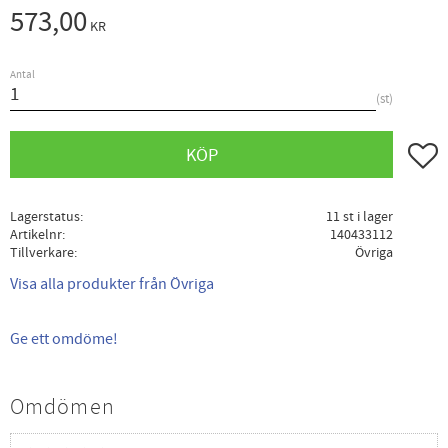
573,00
KR
Antal
st
Lägg ti
KÖP
Lagerstatus
11 st i lager
Artikelnr
140433112
Tillverkare
Övriga
Visa alla produkter från Övriga
Ge ett omdöme!
Omdömen