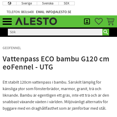
Sverige
Svenska
SEK
Meny
TELEFON:
0
8315400
EMAIL: INFO@ALESTO.SE
FAVORIT
KUND
GEOFENNEL
Vattenpass ECO bambu G120 cm
eoFennel - UTG
Ett stabilt 120cm vattenpass i bambu. Särskilt lämplig för
känsliga ytor som fönsterbrädor, marmor, granit, trä och
liknande. Bambu är egentligen ett gräs, inte ett trä och är den
snabbast växande växten i världen. Miljövänligt alternativ för
byggare med en draghållfasthet som är jämförbar med stål.