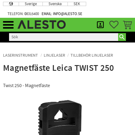
Sverige
Svenska
SEK
Meny
TELEFON:
0
8315400
EMAIL: INFO@ALESTO.SE
FAVORIT
KUND
LASERINSTRUMENT
LINJELASER
TILLBEHÖR LINJELASER
Magnetfäste Leica TWIST 250
Twist 250 - Magnetfäste