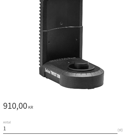
910,00
KR
Antal
st