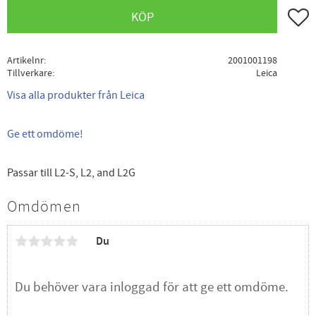
Lägg ti
KÖP
Artikelnr
2001001198
Tillverkare
Leica
Visa alla produkter från Leica
Ge ett omdöme!
Passar till L2-S, L2, and L2G
Omdömen
Du