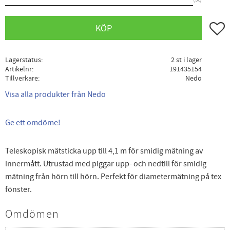
Lägg ti
KÖP
Lagerstatus
2 st i lager
Artikelnr
191435154
Tillverkare
Nedo
Visa alla produkter från Nedo
Ge ett omdöme!
Teleskopisk mätsticka upp till 4,1 m för smidig mätning av
innermått. Utrustad med piggar upp- och nedtill för smidig
mätning från hörn till hörn. Perfekt för diametermätning på tex
fönster.
Omdömen