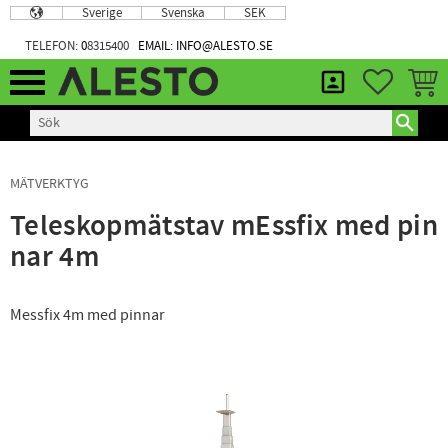
Sverige
Svenska
SEK
Meny
TELEFON:
0
8315400
EMAIL: INFO@ALESTO.SE
FAVORIT
KUND
MÄTVERKTYG
Teleskopmätstav mEssfix med pin
nar 4m
Messfix 4m med pinnar