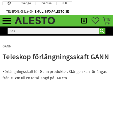
Sverige
Svenska
SEK
Meny
TELEFON:
0
8315400
EMAIL: INFO@ALESTO.SE
FAVORIT
KUND
GANN
Teleskop förlängningsskaft GANN
Förlängningsskaft för Gann produkter. Stången kan förlängas
från 70 cm till en total längd på 160 cm