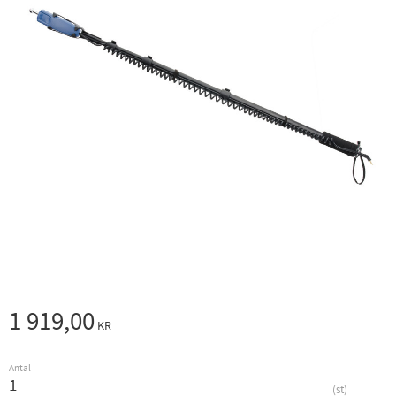
1 919,00
KR
Antal
st