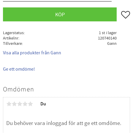
Lägg ti
KÖP
Lagerstatus
1 st i lager
Artikelnr
120740140
Tillverkare
Gann
Visa alla produkter från Gann
Ge ett omdöme!
Omdömen
Du