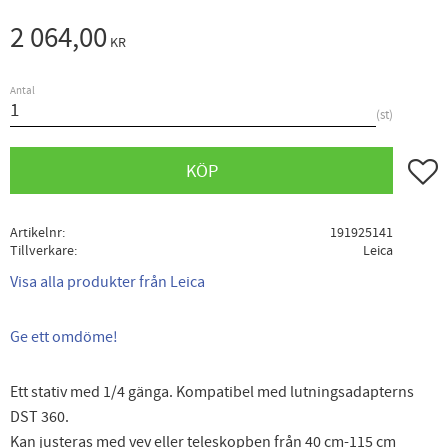
2 064,00
KR
Antal
st
Lägg ti
KÖP
Artikelnr
191925141
Tillverkare
Leica
Visa alla produkter från Leica
Ge ett omdöme!
Ett stativ med 1/4 gänga. Kompatibel med lutningsadapterns
DST 360.
Kan justeras med vev eller teleskopben från 40 cm-115 cm