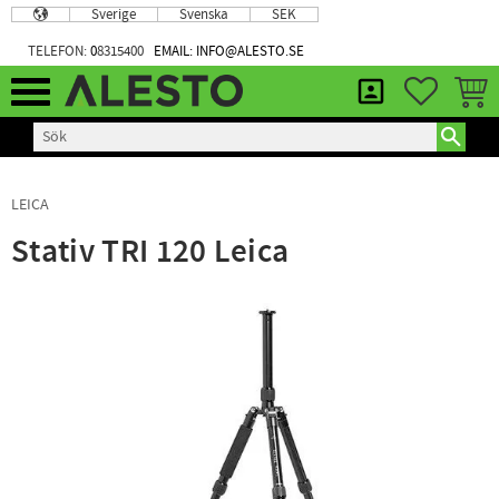
Sverige
Svenska
SEK
Meny
TELEFON:
0
8315400
EMAIL: INFO@ALESTO.SE
FAVORIT
KUND
LEICA
Stativ TRI 120 Leica