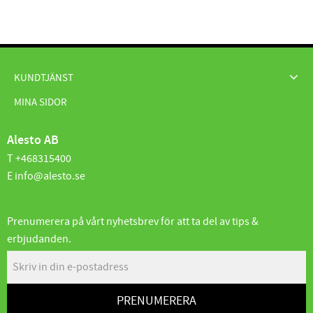
KUNDTJÄNST
MINA SIDOR
Alesto AB
T +468315400
E info@alesto.se
Prenumerera på vårt nyhetsbrev för att ta del av tips &
erbjudanden.
PRENUMERERA