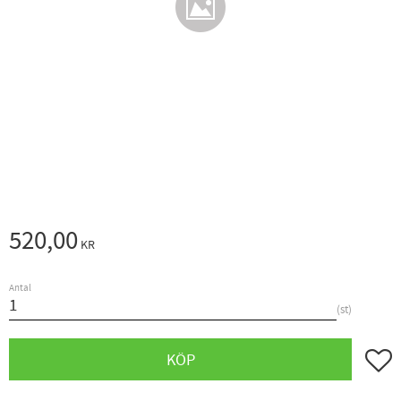
520,00
KR
Antal
st
Lägg ti
KÖP