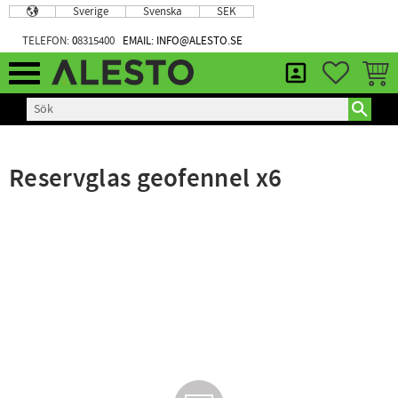
Sverige
Svenska
SEK
Meny
TELEFON:
0
8315400
EMAIL: INFO@ALESTO.SE
FAVORIT
KUND
Reservglas geofennel x6