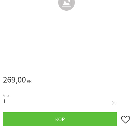
269,00
KR
Antal
st
Lägg ti
KÖP