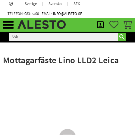
Sverige
Svenska
SEK
Meny
TELEFON:
0
8315400
EMAIL: INFO@ALESTO.SE
FAVORIT
KUND
Mottagarfäste Lino LLD2 Leica