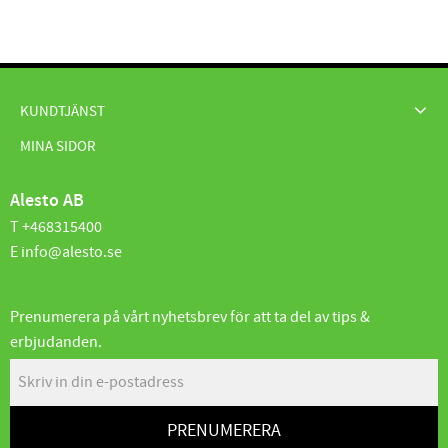
KUNDTJÄNST
MINA SIDOR
Alesto AB
T +468315400
E info@alesto.se
Prenumerera på vårt nyhetsbrev för att ta del av tips &
erbjudanden.
PRENUMERERA