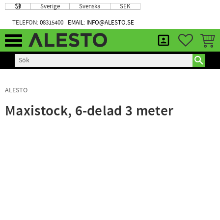
Sverige
Svenska
SEK
Meny
TELEFON:
0
8315400
EMAIL: INFO@ALESTO.SE
FAVORIT
KUND
ALESTO
Maxistock, 6-delad 3 meter