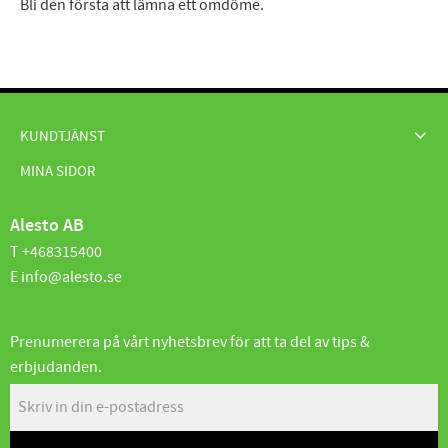
Bli den första att lämna ett omdöme.
KUNDTJÄNST
MINA SIDOR
Alesto AB
T +468315400
E info@alesto.se
Prenumerera på vårt nyhetsbrev för att ta del av tips &
erbjudanden.