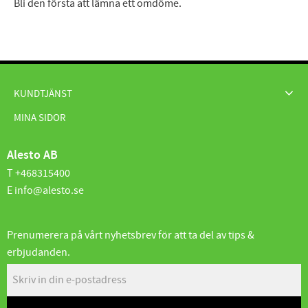
Bli den första att lämna ett omdöme.
KUNDTJÄNST
MINA SIDOR
Alesto AB
T +468315400
E info@alesto.se
Prenumerera på vårt nyhetsbrev för att ta del av tips &
erbjudanden.