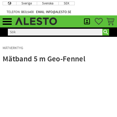
Sverige
Svenska
SEK
Meny
TELEFON:
0
8315400
EMAIL: INFO@ALESTO.SE
FAVORIT
KUND
MÄTVERKTYG
Mätband 5 m Geo-Fennel