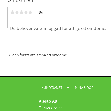
Omdömen
Du
Bli den första att lämna ett omdöme.
KUNDTJÄNST
MINA SIDOR
Alesto AB
T +468315400