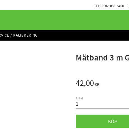
TELEFON:
0
8315400
E
RVICE / KALIBRERING
Mätband 3 m 
42,00
KR
Antal
KÖP