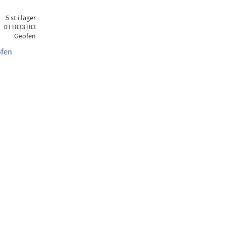
5 st i lager
011833103
Geofen
ofen