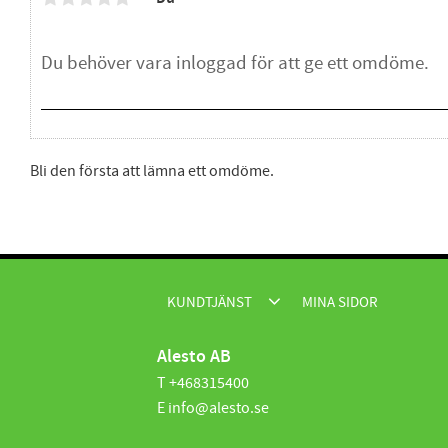
Bli den första att lämna ett omdöme.
KUNDTJÄNST
MINA SIDOR
Alesto AB
T +468315400
E info@alesto.se