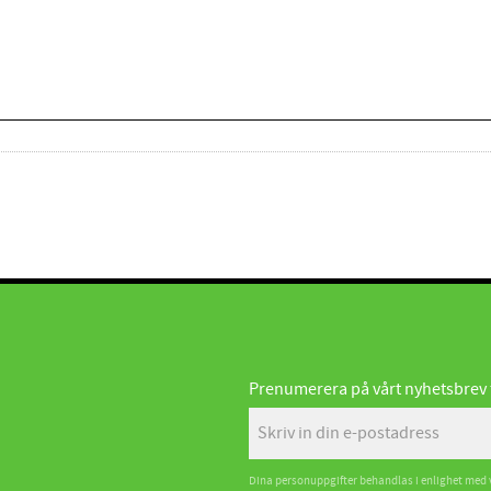
Prenumerera på vårt nyhetsbrev fö
Dina personuppgifter behandlas i enlighet med