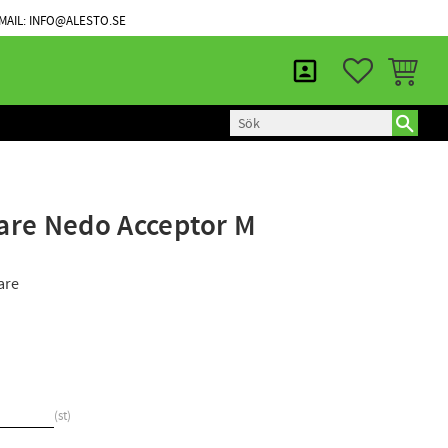
KUNDTJÄNST
MINA SIDOR
MAIL: INFO@ALESTO.SE
FAVORITER
KUNDVAG
re Nedo Acceptor M
are
st