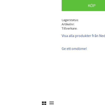
KÖP
Lagerstatus
Artikelnr
Tillverkare
Visa alla produkter från Ne
Ge ett omdöme!
Rutnätsvy
Listvy