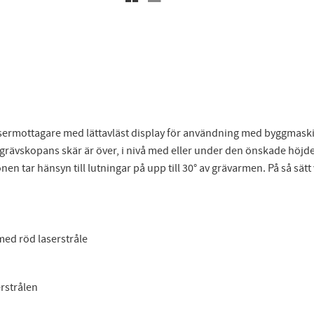
sermottagare med lättavläst display för användning med byggmaski
kopans skär är över, i nivå med eller under den önskade höjden. 
tar hänsyn till lutningar på upp till 30° av grävarmen. På så sätt v
med röd laserstråle
erstrålen