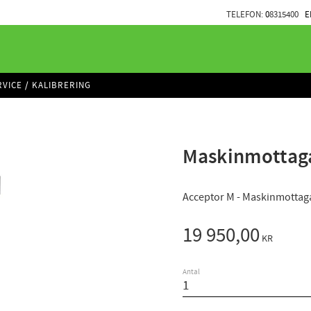
TELEFON:
0
8315400
E
RVICE / KALIBRERING
Maskinmottaga
Acceptor M - Maskinmottag
19 950,00
KR
Antal