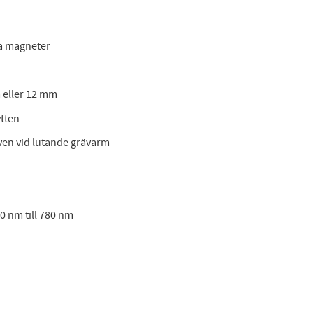
ka magneter
 eller 12 mm
ytten
ven vid lutande grävarm
0 nm till 780 nm