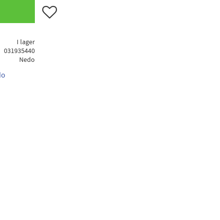
Lägg till i favoriter
I lager
031935440
Nedo
do