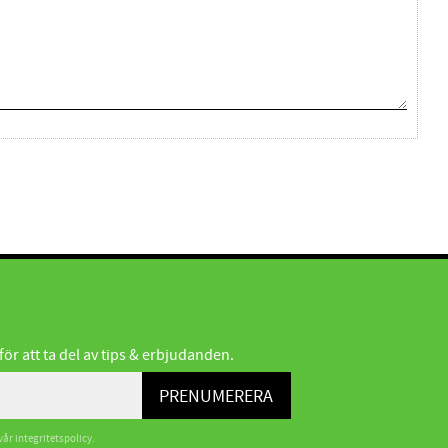
r att ta del av tips & erbjudanden.
PRENUMERERA
 vår
integritetspolicy
.