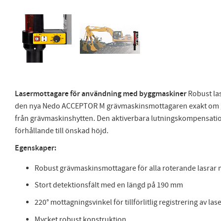
Laser­mottagare för användning med bygg­maskiner
Robust la
den nya Nedo ACCEPTOR M grävmaskinsmottagaren exakt om grävs
från grävmaskinshytten. Den aktiverbara lutningskompensationen 
förhållande till önskad höjd.
Egenskaper:
Robust grävmaskinsmottagare för alla roterande lasrar 
Stort detektionsfält med en längd på 190 mm
220° mottagningsvinkel för tillförlitlig registrering av las
Mycket robust konstruktion