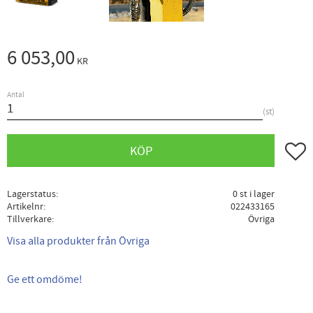
6 053,00
KR
Antal
st
Lägg ti
KÖP
Lagerstatus
0 st i lager
Artikelnr
022433165
Tillverkare
Övriga
Visa alla produkter från Övriga
Ge ett omdöme!