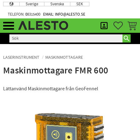
Sverige
Svenska
SEK
Meny
TELEFON:
0
8315400
EMAIL: INFO@ALESTO.SE
FAVORIT
KUND
LASERINSTRUMENT
MASKINMOTTAGARE
Maskinmottagare FMR 600
Lättanvänd Maskinmottagare från GeoFennel