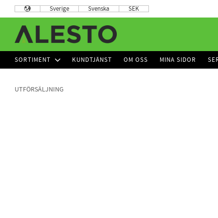
Sverige
Svenska
SEK
SORTIMENT
KUNDTJÄNST
OM OSS
MINA SIDOR
SE
UTFÖRSÄLJNING