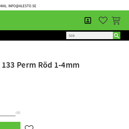
KUNDTJÄNST
MINA SIDOR
MAIL: INFO@ALESTO.SE
FAVORITER
KUNDVAG
 133 Perm Röd 1-4mm
st
Lägg till i favoriter