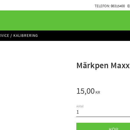
TELEFON:
0
8315400
E
RVICE / KALIBRERING
Märkpen Maxx
15,00
KR
Antal
KÖP