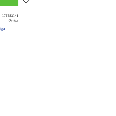
171753141
Övriga
iga