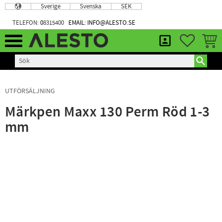
Sverige
Svenska
SEK
Meny
TELEFON:
0
8315400
EMAIL: INFO@ALESTO.SE
FAVORIT
KUND
UTFÖRSÄLJNING
Märkpen Maxx 130 Perm Röd 1-3
mm