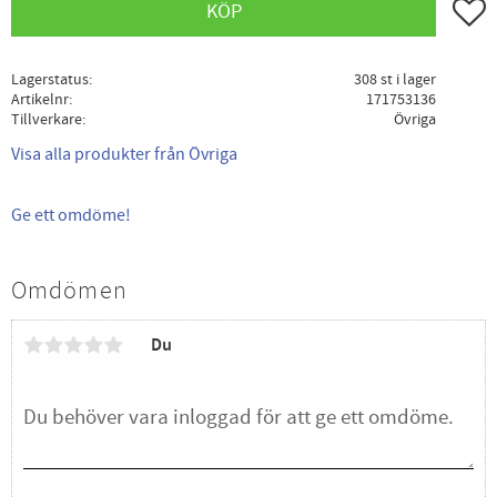
Lägg ti
KÖP
Lagerstatus
308 st i lager
Artikelnr
171753136
Tillverkare
Övriga
Visa alla produkter från Övriga
Ge ett omdöme!
Omdömen
Du