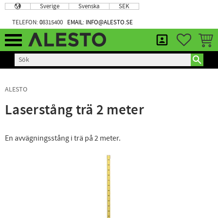
Sverige
Svenska
SEK
Meny
TELEFON:
0
8315400
EMAIL: INFO@ALESTO.SE
FAVORIT
KUND
ALESTO
Laserstång trä 2 meter
En avvägningsstång i trä på 2 meter.