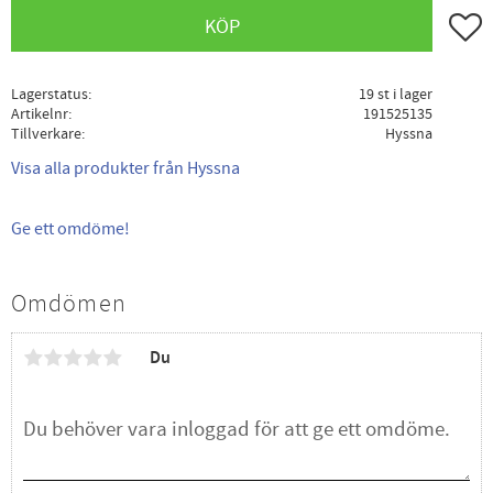
Lägg ti
KÖP
Lagerstatus
19 st i lager
Artikelnr
191525135
Tillverkare
Hyssna
Visa alla produkter från Hyssna
Ge ett omdöme!
Omdömen
Du