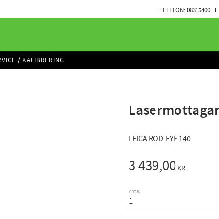
TELEFON:
0
8315400
E
RVICE / KALIBRERING
Lasermottagar
LEICA ROD-EYE 140
3 439,00
KR
Antal