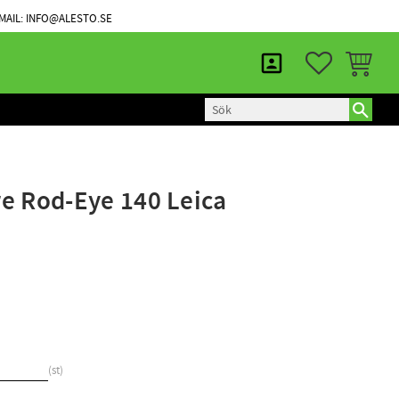
KUNDTJÄNST
MINA SIDOR
MAIL: INFO@ALESTO.SE
FAVORITER
KUNDVAG
e Rod-Eye 140 Leica
st