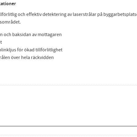
kationer
lförlitlig och effektiv detektering av laserstrålar på byggarbetspl
tsområdet.
dan och baksidan av mottagaren
t
linkljus för ökad tillförlitlighet
strålen över hela räckvidden