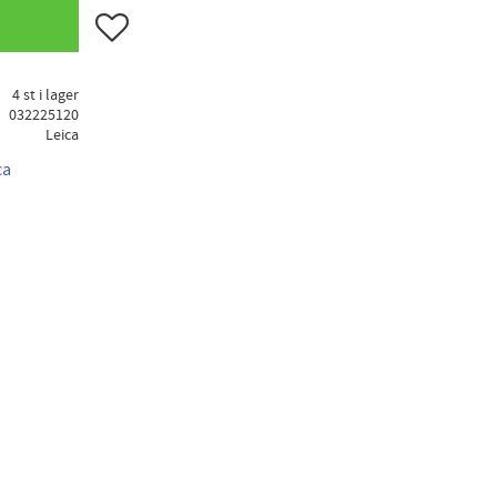
Lägg till i favoriter
4 st i lager
032225120
Leica
ca