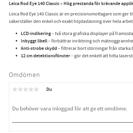
Leica Rod Eye 140 Classic – Hög prestanda för krävande appli
Leica Rod Eye 140 Classic är en precisionsmottagare som ger til
säkerställer den enkel och exakt höjdavläsning över hela arbe
LCD-indikering
– två stora grafiska displayer på framsi
Inbyggt libell
– förbättrar inriktning och mätnoggrannhe
Anti-strobe skydd
– filtrerar bort störningar från starka b
12 cm detektionsfönster
– gör det enkelt att hitta laser
Omdömen
Du