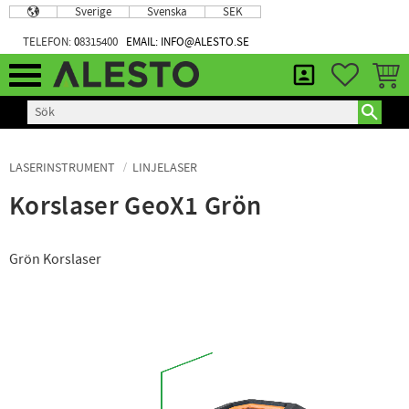
Sverige
Svenska
SEK
Meny
TELEFON:
0
8315400
EMAIL: INFO@ALESTO.SE
FAVORIT
KUND
LASERINSTRUMENT
LINJELASER
Korslaser GeoX1 Grön
Grön Korslaser