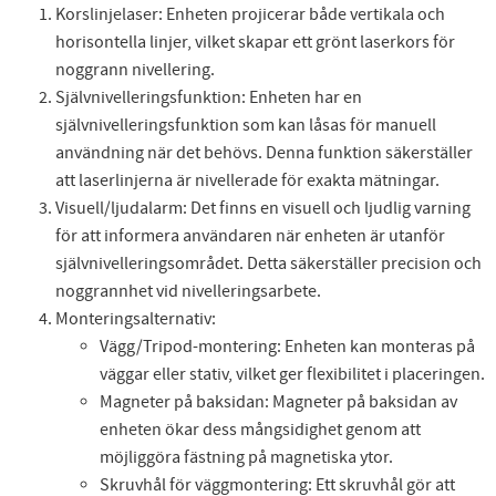
Korslinjelaser: Enheten projicerar både vertikala och
horisontella linjer, vilket skapar ett grönt laserkors för
noggrann nivellering.
Självnivelleringsfunktion: Enheten har en
självnivelleringsfunktion som kan låsas för manuell
användning när det behövs. Denna funktion säkerställer
att laserlinjerna är nivellerade för exakta mätningar.
Visuell/ljudalarm: Det finns en visuell och ljudlig varning
för att informera användaren när enheten är utanför
självnivelleringsområdet. Detta säkerställer precision och
noggrannhet vid nivelleringsarbete.
Monteringsalternativ:
Vägg/Tripod-montering: Enheten kan monteras på
väggar eller stativ, vilket ger flexibilitet i placeringen.
Magneter på baksidan: Magneter på baksidan av
enheten ökar dess mångsidighet genom att
möjliggöra fästning på magnetiska ytor.
Skruvhål för väggmontering: Ett skruvhål gör att