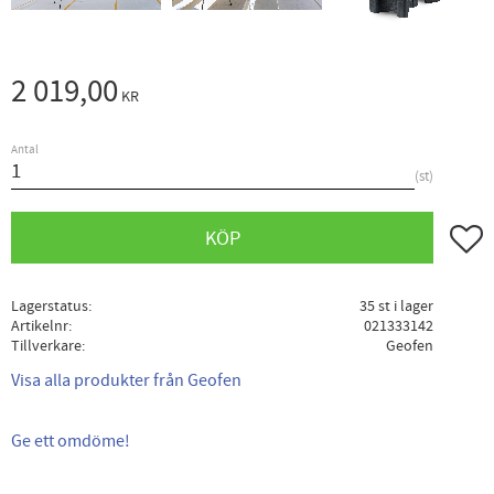
2 019,00
KR
Antal
st
Lägg ti
KÖP
Lagerstatus
35 st i lager
Artikelnr
021333142
Tillverkare
Geofen
Visa alla produkter från Geofen
Ge ett omdöme!