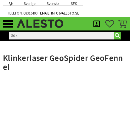
Sverige
Svenska
SEK
Meny
TELEFON:
0
8315400
EMAIL: INFO@ALESTO.SE
FAVORIT
KUND
Klinkerlaser GeoSpider GeoFenn
el