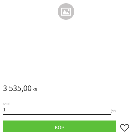
3 535,00
KR
Antal
st
Lägg ti
KÖP