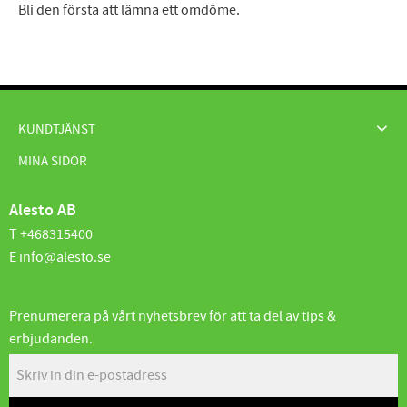
Bli den första att lämna ett omdöme.
KUNDTJÄNST
MINA SIDOR
Alesto AB
T +468315400
E info@alesto.se
Prenumerera på vårt nyhetsbrev för att ta del av tips &
erbjudanden.