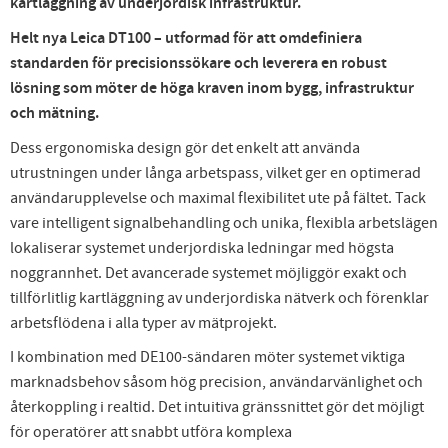
kartläggning av underjordisk infrastruktur.
Helt nya Leica DT100 – utformad för att omdefiniera
standarden för precisionssökare och leverera en robust
lösning som möter de höga kraven inom bygg, infrastruktur
och mätning.
Dess ergonomiska design gör det enkelt att använda
utrustningen under långa arbetspass, vilket ger en optimerad
användarupplevelse och maximal flexibilitet ute på fältet. Tack
vare intelligent signalbehandling och unika, flexibla arbetslägen
lokaliserar systemet underjordiska ledningar med högsta
noggrannhet. Det avancerade systemet möjliggör exakt och
tillförlitlig kartläggning av underjordiska nätverk och förenklar
arbetsflödena i alla typer av mätprojekt.
I kombination med DE100-sändaren möter systemet viktiga
marknadsbehov såsom hög precision, användarvänlighet och
återkoppling i realtid. Det intuitiva gränssnittet gör det möjligt
för operatörer att snabbt utföra komplexa