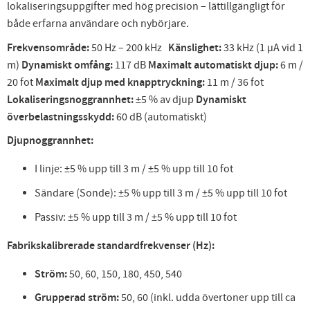
lokaliseringsuppgifter med hög precision – lättillgängligt för
både erfarna användare och nybörjare.
Frekvensområde:
50 Hz – 200 kHz
Känslighet:
33 kHz (1 µA vid 1
m)
Dynamiskt omfång:
117 dB
Maximalt automatiskt djup:
6 m /
20 fot
Maximalt djup med knapptryckning:
11 m / 36 fot
Lokaliseringsnoggrannhet:
±5 % av djup
Dynamiskt
överbelastningsskydd:
60 dB (automatiskt)
Djupnoggrannhet:
I linje: ±5 % upp till 3 m / ±5 % upp till 10 fot
Sändare (Sonde): ±5 % upp till 3 m / ±5 % upp till 10 fot
Passiv: ±5 % upp till 3 m / ±5 % upp till 10 fot
Fabrikskalibrerade standardfrekvenser (Hz):
Ström:
50, 60, 150, 180, 450, 540
Grupperad ström:
50, 60 (inkl. udda övertoner upp till ca