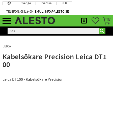
Sverige
Svenska
SEK
Meny
TELEFON:
0
8315400
EMAIL: INFO@ALESTO.SE
FAVORIT
KUND
LEICA
Kabelsökare Precision Leica DT1
00
Leica DT100 - Kabelsökare Precision