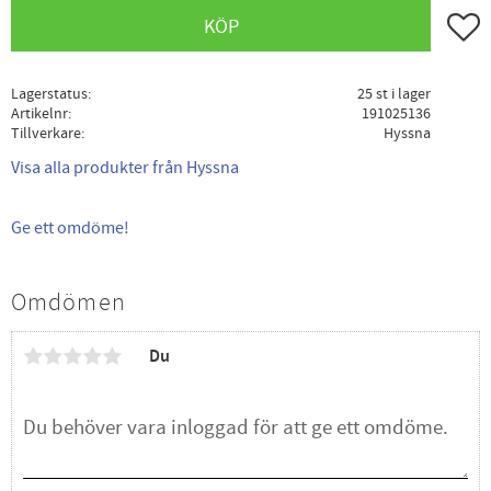
Lägg ti
KÖP
Lagerstatus
25 st i lager
Artikelnr
191025136
Tillverkare
Hyssna
Visa alla produkter från Hyssna
Ge ett omdöme!
Omdömen
Du