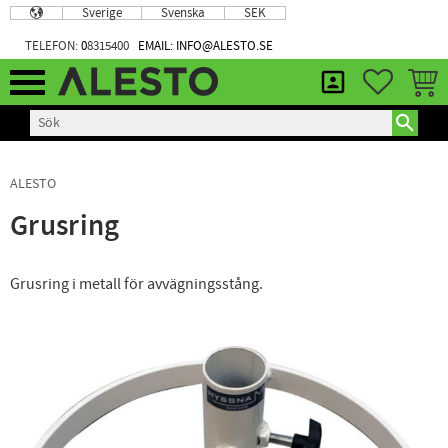
Sverige
Svenska
SEK
Meny
TELEFON:
0
8315400
EMAIL: INFO@ALESTO.SE
FAVORIT
KUND
ALESTO
Grusring
Grusring i metall för avvägningsstång.