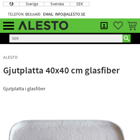
Sverige
Svenska
SEK
Meny
TELEFON:
0
8315400
EMAIL: INFO@ALESTO.SE
FAVORIT
KUND
ALESTO
Gjutplatta 40x40 cm glasfiber
Gjutplatta i glasfiber