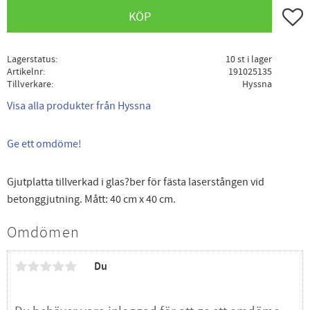
Lägg ti
KÖP
Lagerstatus
10 st i lager
Artikelnr
191025135
Tillverkare
Hyssna
Visa alla produkter från Hyssna
Ge ett omdöme!
Gjutplatta tillverkad i glas?ber för fästa laserstången vid
betonggjutning. Mått: 40 cm x 40 cm.
Omdömen
Du