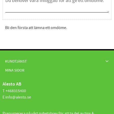
Bli den första att lämna ett omdöme.
KUNDTJÄNST
MINA SIDOR
Alesto AB
T +468315400
E info@alesto.se
Prenumerera på vårt nyhetsbrev för att ta del av tips &