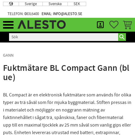
Sverige
Svenska
SEK
Meny
TELEFON:
0
8315400
EMAIL: INFO@ALESTO.SE
FAVORIT
KUND
GANN
Fuktmätare BL Compact Gann (bl
ue)
BL Compact är en elektronisk fuktmätare som används för olika
typer av trä såväl som för mjuka byggmaterial. Stiften pressas in
i materialet och möjliggör en noggrann mätning av
fuktinnehållet i sågat trä, spånskiva, faner och fibermaterial
upp till en maximal tjocklek av 25 mm såväl som vanlig gips eller
puts. Enheten levereras utrustad med batteri, extrapinnar,