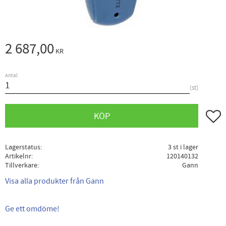
2 687,00
KR
Antal
st
Lägg ti
KÖP
Lagerstatus
3 st i lager
Artikelnr
120140132
Tillverkare
Gann
Visa alla produkter från Gann
Ge ett omdöme!