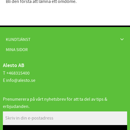
Bli den första att lämna ett omdöme.
KUNDTJÄNST
MINA SIDOR
Alesto AB
T +468315400
E info@alesto.se
Prenumerera på vårt nyhetsbrev för att ta del av tips &
erbjudanden.