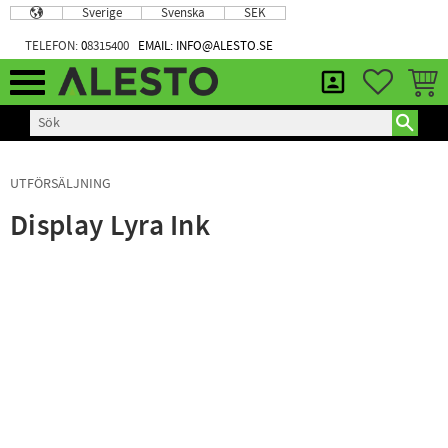
Sverige
Svenska
SEK
Meny
TELEFON:
0
8315400
EMAIL: INFO@ALESTO.SE
FAVORIT
KUND
UTFÖRSÄLJNING
Display Lyra Ink