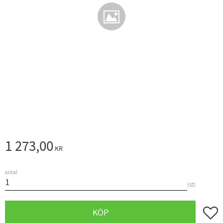
1 273,00
KR
Antal
st
Lägg ti
KÖP