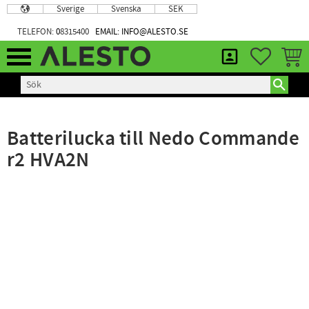
Sverige
Svenska
SEK
Meny
TELEFON:
0
8315400
EMAIL: INFO@ALESTO.SE
FAVORIT
KUND
Batterilucka till Nedo Commande
r2 HVA2N