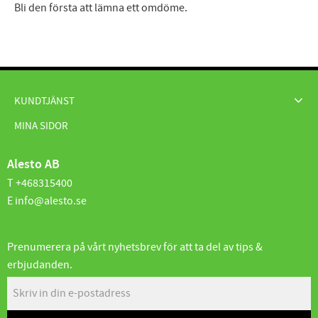
Bli den första att lämna ett omdöme.
KUNDTJÄNST
MINA SIDOR
Alesto AB
T +468315400
E info@alesto.se
Prenumerera på vårt nyhetsbrev för att ta del av tips &
erbjudanden.