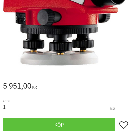
5 951,00
KR
Antal
st
Lägg ti
KÖP