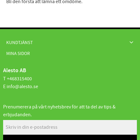
Bli den första att lämna ett omdöme.
KUNDTJÄNST
MINA SIDOR
Alesto AB
T +468315400
E info@alesto.se
Prenumerera på vårt nyhetsbrev för att ta del av tips &
erbjudanden.