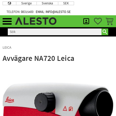
Sverige
Svenska
SEK
Meny
TELEFON:
0
8315400
EMAIL: INFO@ALESTO.SE
FAVORIT
KUND
LEICA
Avvägare NA720 Leica