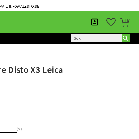
KUNDTJÄNST
MINA SIDOR
MAIL: INFO@ALESTO.SE
FAVORITER
KUNDVAG
e Disto X3 Leica
st