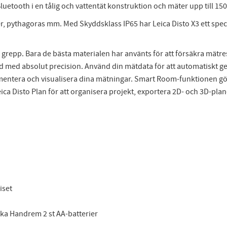
luetooth i en tålig och vattentät konstruktion och mäter upp till
er, pythagoras mm. Med Skyddsklass IP65 har Leica Disto X3 ett sp
e grepp. Bara de bästa materialen har använts för att försäkra mätre
nd med absolut precision. Använd din mätdata för att automatiskt 
mentera och visualisera dina mätningar. Smart Room-funktionen gör
ca Disto Plan för att organisera projekt, exportera 2D- och 3D-pl
riset
ska Handrem 2 st AA-batterier