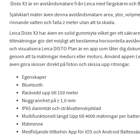
Disto X3 är en avståndsmätare från Leica med färgskärm och B
Självklart mäter även denna avståndsmätare area, ytor, volym
rinnande vatten och falla 2 meter utan att ta skada.
Leica Disto X3 har även en solid gummiyta vilket ger ett säkrar
tiltmätningar gör det möjligt att bestämma horisontella avstå
och visualisera Leica DISTO Plan är en app som låter dig doku
genom att ta mätningar medurs eller moturs. Använd appen Lei
även göra skisser direkt på foton och skissa upp ritningar.
Egenskaper
Bluetooth
Räckvidd upp till 150 meter
Noggrannhet på ± 1,0 mm
IP65 dammtät och strålvattenskyddad
Multifunktionell längd Upp till 4000 mätningar per batte
Mätminne
Medföljande tillbehör App för iOS och Android Bältesvä