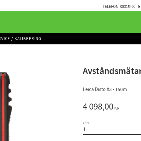
TELEFON:
0
8315400
E
RVICE / KALIBRERING
Avståndsmätar
Leica Disto X3 - 150m
4 098,00
KR
Antal