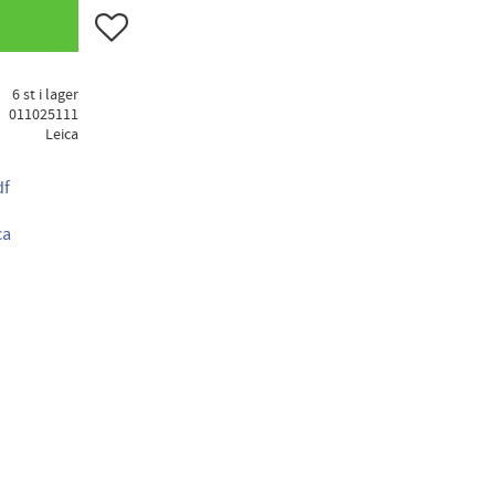
Lägg till i favoriter
6 st i lager
011025111
Leica
df
ca