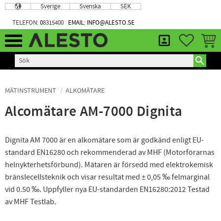
Sverige
Svenska
SEK
Meny
TELEFON:
0
8315400
EMAIL: INFO@ALESTO.SE
FAVORIT
KUND
MÄTINSTRUMENT
ALKOMÄTARE
Alcomätare AM-7000 Dignita
Dignita AM 7000 är en alkomätare som är godkänd enligt EU-
standard EN16280 och rekommenderad av MHF (Motorförarnas
helnykterhetsförbund). Mätaren är försedd med elektrokemisk
bränslecellsteknik och visar resultat med ± 0,05 ‰ felmarginal
vid 0.50 ‰. Uppfyller nya EU-standarden EN16280:2012 Testad
av MHF Testlab.