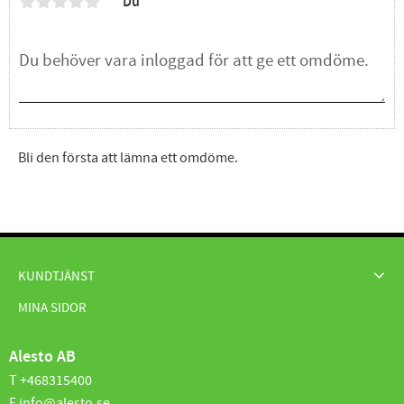
Du
Bli den första att lämna ett omdöme.
KUNDTJÄNST
MINA SIDOR
Alesto AB
T +468315400
E info@alesto.se