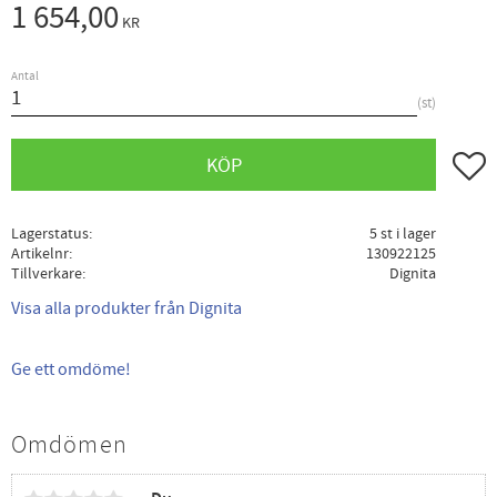
1 654,00
KR
Antal
st
Lägg ti
KÖP
Lagerstatus
5 st i lager
Artikelnr
130922125
Tillverkare
Dignita
Visa alla produkter från Dignita
Ge ett omdöme!
Omdömen